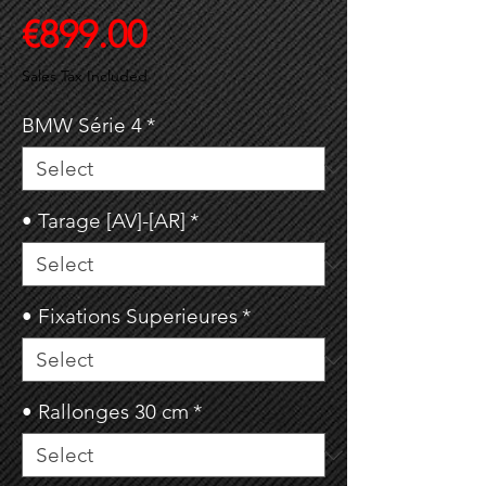
Price
€899.00
Sales Tax Included
BMW Série 4
*
• Tarage [AV]-[AR]
*
• Fixations Superieures
*
• Rallonges 30 cm
*