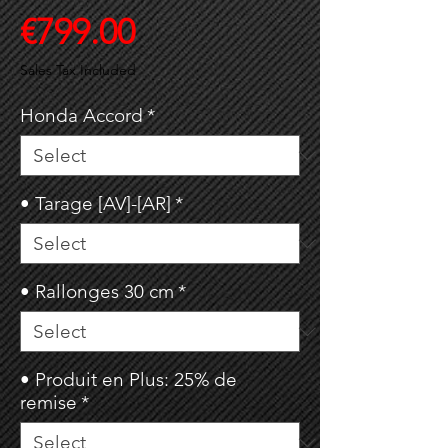
Price
€799.00
Sales Tax Included
Honda Accord
*
• Tarage [AV]-[AR]
*
• Rallonges 30 cm
*
• Produit en Plus: 25% de
remise
*