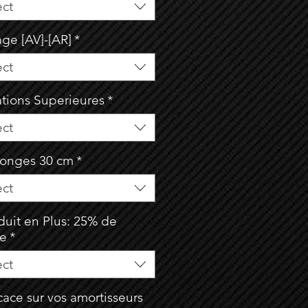
ect
age [AV]-[AR]
*
ect
ations Superieures
*
ect
longes 30 cm
*
ect
duit en Plus: 25% de
se
*
ect
ace sur vos amortisseurs