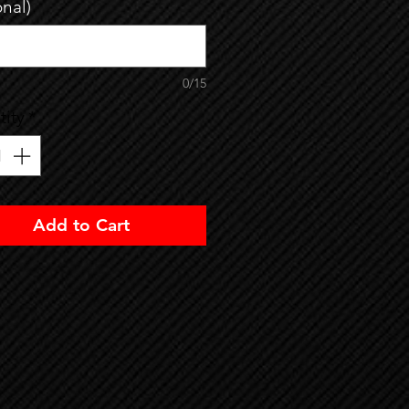
onal)
0/15
ity
*
Add to Cart