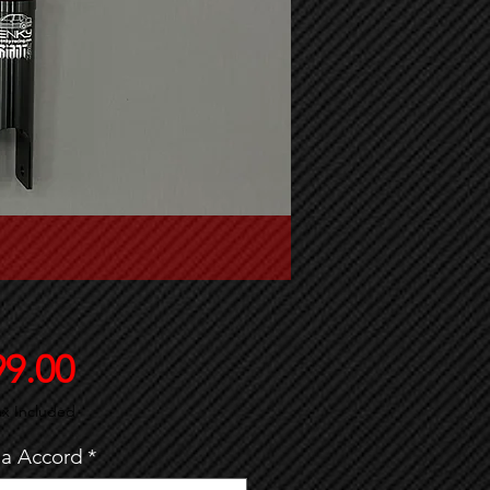
Price
99.00
ax Included
a Accord
*