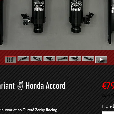
ariant ✌ Honda Accord
€7
Sales T
Hond
 Hauteur et en Dureté Zenky Racing