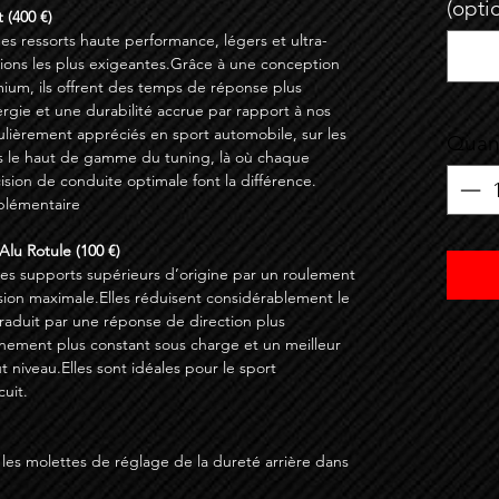
(opti
 (400 €)
des ressorts haute performance, légers et ultra-
ations les plus exigeantes.Grâce à une conception
ium, ils offrent des temps de réponse plus
ergie et une durabilité accrue par rapport à nos
culièrement appréciés en sport automobile, sur les
Quant
s le haut de gamme du tuning, là où chaque
sion de conduite optimale font la différence.
pplémentaire
Alu Rotule (100 €)
 les supports supérieurs d’origine par un roulement
sion maximale.Elles réduisent considérablement le
 traduit par une réponse de direction plus
gnement plus constant sous charge et un meilleur
t niveau.Elles sont idéales pour le sport
cuit.
 les molettes de réglage de la dureté arrière dans