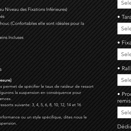
Sel
u Niveau des Fixations Inférieures)
gés
• Tar
uc (Confortables elle sont idéales pour la
Sel
eins Incluses
• Fix
Sel
• Ral
s
Sel
Mesure]
s permet de spécifier le taux de raideur de ressort
figurons la suspension en conséquence pour
• Pro
ences.
remi
sorts suivante: 3, 4, 5, 6, 8, 10, 12, 14 et 16
Sel
erformance ou un style spécifique, dites nous le
spension.
Dédic