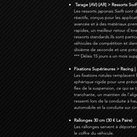
Tarage [AV]-[AR] > Ressorts Swift
Les ressorts japonais Swift sont 
réactifs, conçus pour les applic
avancée et à des matériaux prem
rapides, un meilleur retour d’én
ressorts standards.Ils sont parti
véhicules de compétition et dan
dixième de seconde et une préci
*** Délais 15 jours a un mois su
Fixations Supérieures > Racing | 
Les fixations rotules remplacent
sphérique rigide pour une préci
flex de la suspension, ce qui se
tranchante, un maintien de l’ali
ressenti lors de la conduite à hau
automobile et la conduite sur cir
Rallonges 30 cm (30 € La Paire)
Les rallonges servent à déporter
le coffre du véhicule.