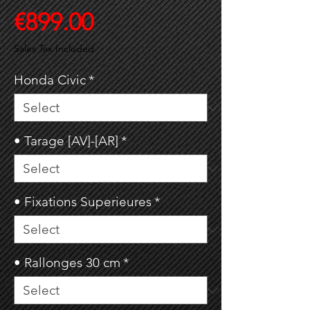
Price
€899.00
Sales Tax Included
Honda Civic
*
• Tarage [AV]-[AR]
*
• Fixations Superieures
*
• Rallonges 30 cm
*