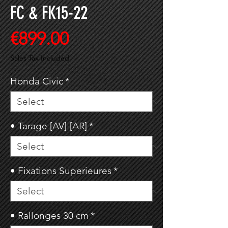
FC & FK15-22
Price
€899.00
Sales Tax Included
Honda Civic
*
• Tarage [AV]-[AR]
*
• Fixations Superieures
*
• Rallonges 30 cm
*