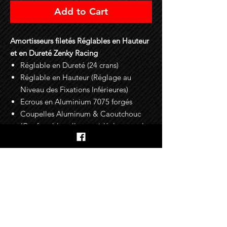
Add to Cart
Amortisseurs filetés Réglables en Hauteur
et en Dureté Zenky Racing
Réglable en Dureté (24 crans)
Réglable en Hauteur (Réglage au
Niveau des Fixations Inférieures)
Ecrous en Aluminium 7075 forgés
Coupelles Aluminum & Caoutchouc
(Confortables elle sont idéales pour la
route)
Fixations pour les Durites de Freins
Incluses
Garantie : 2 Ans
En savoir plus sur les options
Tarage [AV]-[AR] > Racing [Sur Mesure]