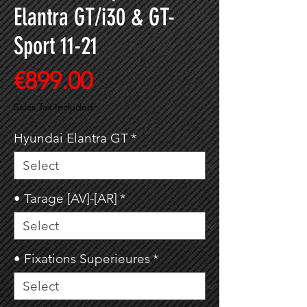
Elantra GT/i30 & GT-
Sport 11-21
Price
€899.00
Sales Tax Included
Hyundai Elantra GT
*
• Tarage [AV]-[AR]
*
• Fixations Superieures
*