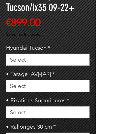
Tucson/ix35 09-22+
Price
€899.00
Sales Tax Included
Hyundai Tucson
*
• Tarage [AV]-[AR]
*
• Fixations Superieures
*
• Rallonges 30 cm
*