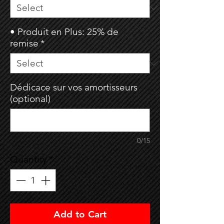
• Produit en Plus: 25% de
remise
*
Dédicace sur vos amortisseurs
(optional)
0/15
Quantity
*
Add to Cart