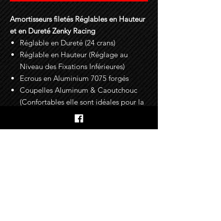
Amortisseurs filetés Réglables en Hauteur
et en Dureté Zenky Racing
Réglable en Dureté (24 crans)
Réglable en Hauteur (Réglage au
Niveau des Fixations Inférieures)
Ecrous en Aluminium 7075 forgés
Coupelles Aluminum & Caoutchouc
(Confortables elle sont idéales pour la
route)
Fixations pour les Durites de Freins
Incluses
Garantie : 2 Ans
En savoir plus sur les options
Tarage [AV]-[AR] > Racing [Sur Mesure]
Conseils d'installation
Le service tarage sur mesure vous
permet de spécifier le taux de raideur