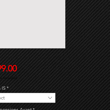
Price
99.00
ax Included
 IS
*
ect
pensions Avant
*