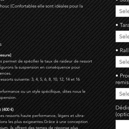
uc (Confortables elle sont idéales pour la
Sel
• Tar
Sel
s
• Ral
Mesure]
s permet de spécifier le taux de raideur de ressort
Sel
figurons la suspension en conséquence pour
ences.
• Pro
sorts suivante: 3, 4, 5, 6, 8, 10, 12, 14 et 16
remi
erformance ou un style spécifique, dites nous le
Sel
spension.
Dédic
 (400 €)
(opti
des ressorts haute performance, légers et ultra-
ations les plus exigeantes.Grâce à une conception
ium, ils offrent des temps de réponse plus