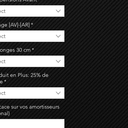
ect
age [AV]-[AR]
*
ect
longes 30 cm
*
ect
duit en Plus: 25% de
se
*
ect
ace sur vos amortisseurs
onal)