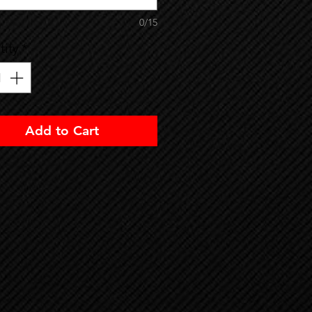
0/15
ity
*
Add to Cart