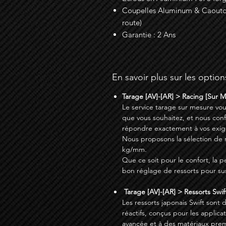
Coupelles Aluminum & Caoutcho
route)
Garantie : 2 Ans
En savoir plus sur les option
Tarage [AV]-[AR] > Racing [Sur 
Le service tarage sur mesure vou
que vous souhaitez, et nous con
répondre exactement à vos exig
Nous proposons la sélection de res
kg/mm.
Que ce soit pour le confort, la p
bon réglage de ressorts pour su
Tarage [AV]-[AR] > Ressorts Swift
Les ressorts japonais Swift sont 
réactifs, conçus pour les applic
avancée et à des matériaux prem