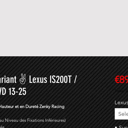
ariant ✌ Lexus IS200T /
€8
WD 13-25
Sales T
Lexus
 Hauteur et en Dureté Zenky Racing
Sel
u Niveau des Fixations Inférieures)
gés
• Sus