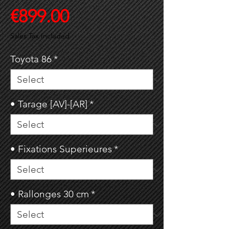
Price
€899.00
Sales Tax Included
Toyota 86
*
• Tarage [AV]-[AR]
*
• Fixations Superieures
*
• Rallonges 30 cm
*