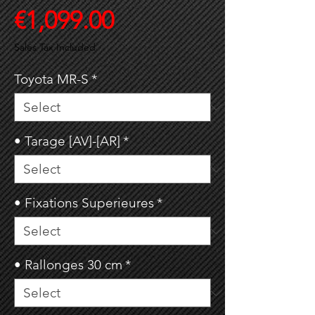
Price
€1,099.00
Sales Tax Included
Toyota MR-S
*
• Tarage [AV]-[AR]
*
• Fixations Superieures
*
• Rallonges 30 cm
*