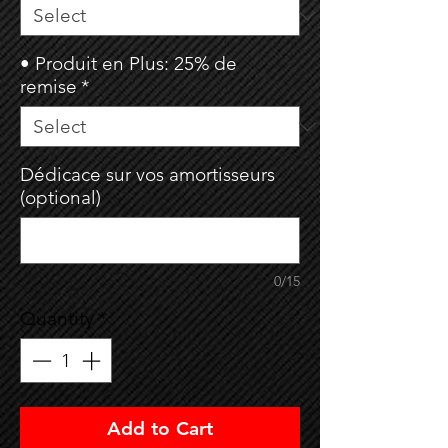
• Produit en Plus: 25% de
remise
*
Dédicace sur vos amortisseurs
(optional)
0/15
Quantity
*
Add to Cart