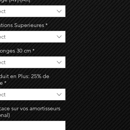
ect
ations Superieures
*
ect
longes 30 cm
*
ect
duit en Plus: 25% de
se
*
ect
ace sur vos amortisseurs
onal)