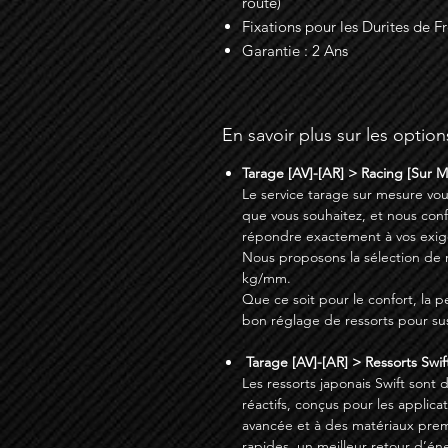
route)
Fixations pour les Durites de Fr
Garantie : 2 Ans
En savoir plus sur les option
Tarage [AV]-[AR] > Racing [Sur 
Le service tarage sur mesure vou
que vous souhaitez, et nous con
répondre exactement à vos exig
Nous proposons la sélection de res
kg/mm.
Que ce soit pour le confort, la p
bon réglage de ressorts pour su
Tarage [AV]-[AR] > Ressorts Swift
Les ressorts japonais Swift sont 
réactifs, conçus pour les applic
avancée et à des matériaux prem
rapides, un meilleur retour d’én