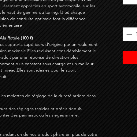
culièrement appréciés en sport automobile, sur les
s le haut de gamme du tuning, là où chaque
sion de conduite optimale font la différence.
Quant
pplémentaire
Alu Rotule (100 €)
 les supports supérieurs d’origine par un roulement
sion maximale.Elles réduisent considérablement le
 traduit par une réponse de direction plus
gnement plus constant sous charge et un meilleur
t niveau.Elles sont idéales pour le sport
cuit.
 les molettes de réglage de la dureté arrière dans
fectuer des réglages rapides et précis depuis
monter des panneaux ou les sièges arrière.
mandant un de nos produit phare en plus de votre