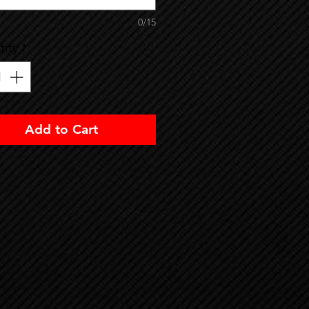
0/15
ity
*
Add to Cart