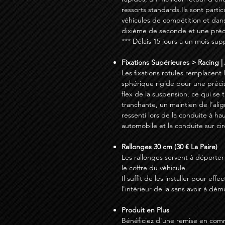
ressorts standards.Ils sont parti
véhicules de compétition et dan
dixième de seconde et une préci
*** Délais 15 jours a un mois su
Fixations Supérieures > Racing | 
Les fixations rotules remplacent
sphérique rigide pour une préci
flex de la suspension, ce qui se
tranchante, un maintien de l’ali
ressenti lors de la conduite à hau
automobile et la conduite sur cir
Rallonges 30 cm (30 € La Paire)
Les rallonges servent à déporter
le coffre du véhicule.
Il suffit de les installer pour ef
l'intérieur de la sans avoir à dé
Produit en Plus
Bénéficiez d'une remise en com