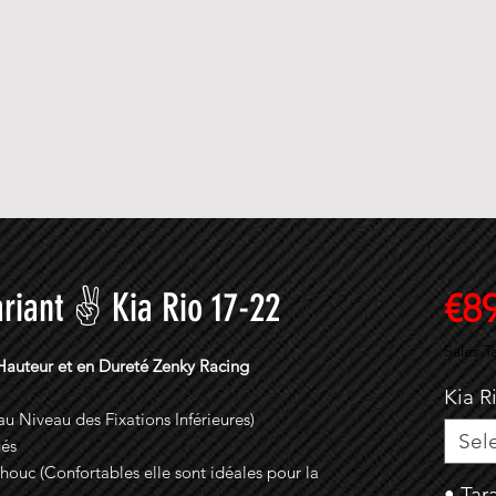
ariant ✌ Kia Rio 17-22
€8
Sales T
 Hauteur et en Dureté Zenky Racing
Kia R
u Niveau des Fixations Inférieures)
Sel
gés
uc (Confortables elle sont idéales pour la
• Tar