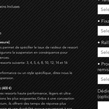
eins Incluses
Sel
• Fix
Sel
s
• Ral
Mesure]
s permet de spécifier le taux de raideur de ressort
Sel
figurons la suspension en conséquence pour
ences.
sorts suivante: 3, 4, 5, 6, 8, 10, 12, 14 et 16
• Pro
remi
erformance ou un style spécifique, dites nous le
spension.
Sel
 (400 €)
Dédic
des ressorts haute performance, légers et ultra-
(opti
ations les plus exigeantes.Grâce à une conception
ium, ils offrent des temps de réponse plus
ergie et une durabilité accrue par rapport à nos