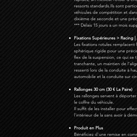
ressorts standards.Ils sont parti
véhicules de compétition et dan
dixième de seconde et une préci
*** Délais 15 jours a un mois su
Fixations Supérieures > Racing | 
Les fixations rotules remplacent
sphérique rigide pour une préci
flex de la suspension, ce qui se
tranchante, un maintien de l’ali
ressenti lors de la conduite à hau
automobile et la conduite sur cir
Rallonges 30 cm (30 € La Paire)
Les rallonges servent à déporter
le coffre du véhicule.
Il suffit de les installer pour ef
l'intérieur de la sans avoir à dé
Produit en Plus
Bénéficiez d'une remise en com