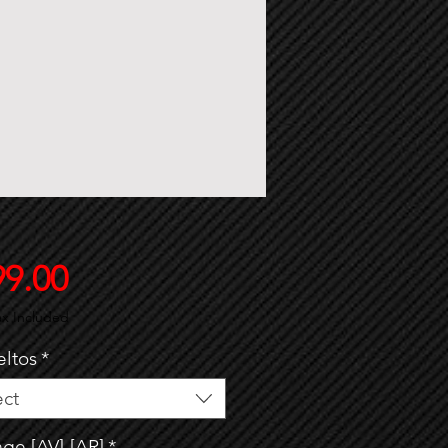
Price
99.00
ax Included
eltos
*
ect
age [AV]-[AR]
*