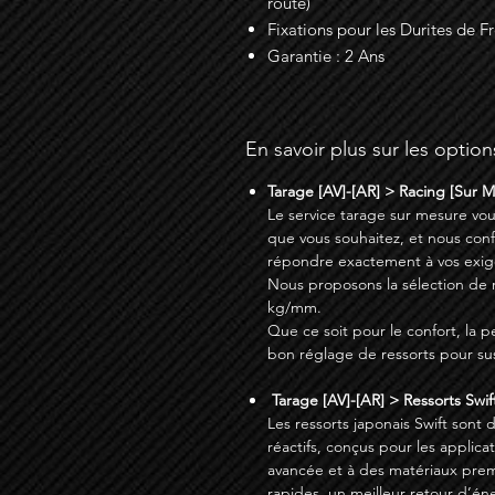
route)
Fixations pour les Durites de Fr
Garantie : 2 Ans
En savoir plus sur les option
Tarage [AV]-[AR] > Racing [Sur 
Le service tarage sur mesure vou
que vous souhaitez, et nous con
répondre exactement à vos exig
Nous proposons la sélection de res
kg/mm.
Que ce soit pour le confort, la p
bon réglage de ressorts pour su
Tarage [AV]-[AR] > Ressorts Swift
Les ressorts japonais Swift sont 
réactifs, conçus pour les applic
avancée et à des matériaux prem
rapides, un meilleur retour d’én