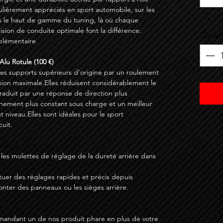
culièrement appréciés en sport automobile, sur les
s le haut de gamme du tuning, là où chaque
sion de conduite optimale font la différence.
Quant
pplémentaire
Alu Rotule (100 €)
 les supports supérieurs d’origine par un roulement
sion maximale.Elles réduisent considérablement le
 traduit par une réponse de direction plus
gnement plus constant sous charge et un meilleur
t niveau.Elles sont idéales pour le sport
cuit.
 les molettes de réglage de la dureté arrière dans
fectuer des réglages rapides et précis depuis
monter des panneaux ou les sièges arrière.
mandant un de nos produit phare en plus de votre