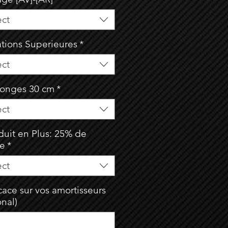
ect
ations Superieures
*
ect
longes 30 cm
*
ect
duit en Plus: 25% de
se
*
ect
ace sur vos amortisseurs
onal)