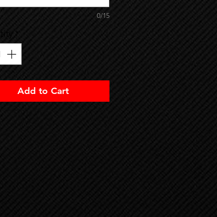
0/15
ity
*
Add to Cart