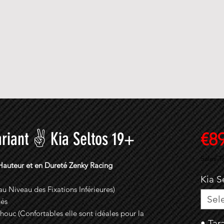
ariant ✌ Kia Seltos 19+
€8
Sales T
 Hauteur et en Dureté Zenky Racing
Kia S
u Niveau des Fixations Inférieures)
Sel
gés
uc (Confortables elle sont idéales pour la
• Tar