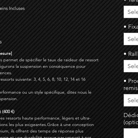
eins Incluses
Sel
• Fix
Sel
s
• Ral
Mesure]
s permet de spécifier le taux de raideur de ressort
Sel
figurons la suspension en conséquence pour
ences.
sorts suivante: 3, 4, 5, 6, 8, 10, 12, 14 et 16
• Pro
remi
erformance ou un style spécifique, dites nous le
spension.
Sel
 (400 €)
Dédic
des ressorts haute performance, légers et ultra-
(opti
ations les plus exigeantes.Grâce à une conception
ium, ils offrent des temps de réponse plus
ergie et une durabilité accrue par rapport à nos