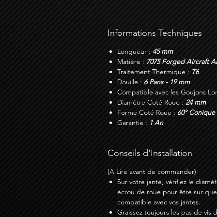
Informations Techniques
Longueur :
45 mm
Matière :
7075 Forged Aircraft 
Traitement Thermique :
T6
Douille :
6 Pans - 19 mm
Compatible avec les Goujons Lo
Diamètre Coté Roue :
24 mm
Forme Coté Roue :
60° Conique
Garantie :
1 An
Conseils d'Installation
(A Lire avant de commander)
Sur votre jante, vérifiez le diam
écrou de roue pour être sur que 
compatible avec vos jantes.
Graissez toujours les pas de vis 