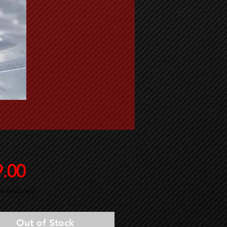
Price
9.00
ax Included
Out of Stock