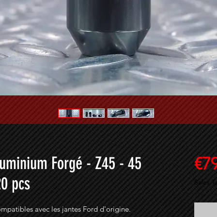
luminium Forgé - Z45 - 45
€7
0 pcs
Sales T
mpatibles avec les jantes Ford d'origine.